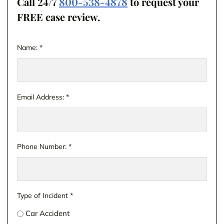
Call 24/7
800-538-4878
to request your
FREE case review.
Name:
*
Email Address:
*
Phone Number:
*
Type of Incident
*
Car Accident