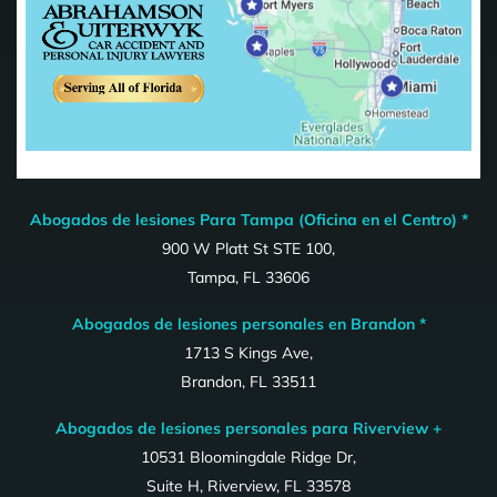
Abogados de lesiones Para Tampa (Oficina en el Centro) *
900 W Platt St STE 100,
Tampa, FL 33606
Abogados de lesiones personales en Brandon *
1713 S Kings Ave,
Brandon, FL 33511
Abogados de lesiones personales para Riverview +
10531 Bloomingdale Ridge Dr,
Suite H, Riverview, FL 33578