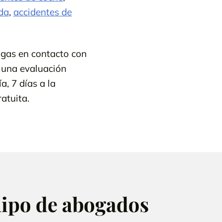
rda
,
accidentes de
ongas en contacto con
 una evaluación
, 7 días a la
atuita.
uipo de abogados