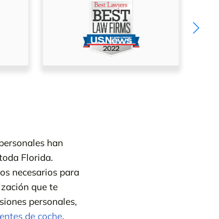
 personales han
toda Florida.
sos necesarios para
ización que te
iones personales,
entes de coche
,