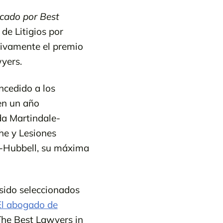
icado por Best
de Litigios por
ivamente el premio
yers.
ncedido a los
en un año
da Martindale-
e y Lesiones
e-Hubbell, su máxima
sido seleccionados
El abogado de
The Best Lawyers in