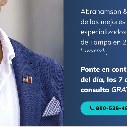
Abrahamson & 
de los mejores
especializados 
de Tampa en 20
Lawyers®
.
Ponte en cont
del día, los 7
consulta
GRA
800-538-4