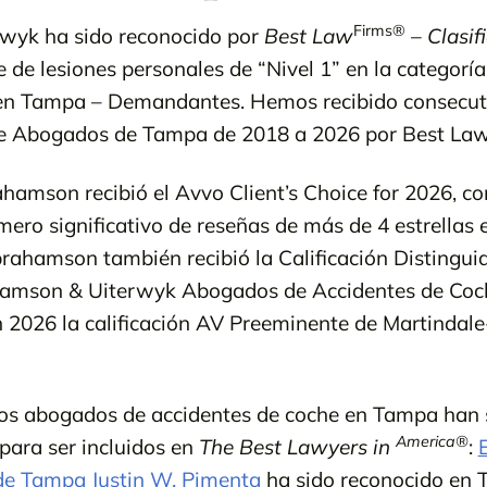
Firms®
wyk ha sido reconocido por
Best Law
– Clasif
de lesiones personales de “Nivel 1” en la categoría 
 en Tampa – Demandantes. Hemos recibido consecut
e Abogados de Tampa de 2018 a 2026 por Best Law
amson recibió el Avvo Client’s Choice for 2026, co
ro significativo de reseñas de más de 4 estrellas 
rahamson también recibió la Calificación Distingui
amson & Uiterwyk Abogados de Accidentes de Coch
n 2026 la calificación AV Preeminente de Martindal
os abogados de accidentes de coche en Tampa han 
America®
para ser incluidos en
The Best Lawyers in
:
 de Tampa Justin W. Pimenta
ha sido reconocido en 