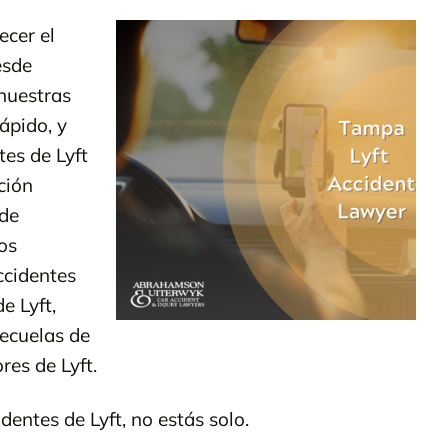
ecer el
esde
 nuestras
ápido, y
tes de Lyft
ción
 de
os
ccidentes
e Lyft,
secuelas de
res de Lyft.
entes de Lyft, no estás solo.