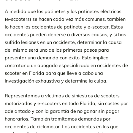
Riesgos comunes asociados a los patinetes eléctricos
A medida que los patinetes y los patinetes eléctricos
Causas comunes de accidentes de scooter, e-scooter y
(e-scooters) se hacen cada vez más comunes, también
ciclomotor
lo hacen los accidentes de patinete y e-scooter. Estos
accidentes pueden deberse a diversas causas, y si has
Opiniones de nuestros clientes sobre nuestros abogados de
accidentes
sufrido lesiones en un accidente, determinar la causa
del mismo será uno de los primeros pasos para
Lesiones comunes en accidentes de scooter, e-scooter y
presentar una demanda con éxito. Esto implica
ciclomotor
contratar a un abogado especializado en accidentes de
scooter en Florida para que lleve a cabo una
Leyes de Florida que regulan los accidentes de Scooter, E-
investigación exhaustiva y determine la culpa.
Scooter y Ciclomotor
Cobertura del Seguro de Accidentes de Scooter, E-Scooter y
Representamos a víctimas de siniestros de scooters
Ciclomotor
motorizados y e-scooters en todo Florida, sin costes por
adelantado y con la garantía de no ganar sin pagar
Qué hacer tras un accidente de scooter, ciclomotor o e-scooter
honorarios. También tramitamos demandas por
accidentes de ciclomotor. Los accidentes en los que
Indemnización por daños y perjuicios a las víctimas de