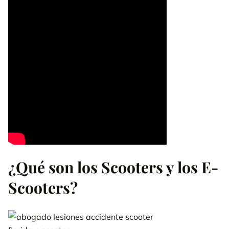
Información necesaria para obtener un parte de accidente de
scooter
Habla gratis con un abogado de accidentes de ciclomotor o
scooter en Florida
Lo que nuestros clientes dicen de nosotros en Google
Llámanos 24/7
800-538-4878
solicite su revisión de caso
gratis.
PÓNGASE EN CONTACTO CON NUESTRO
EQUIPO
¿Qué son los Scooters y los E-
Scooters?