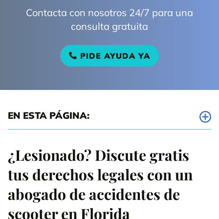
Contacta con nosotros 24/7 para una
consulta gratuita
PIDE AYUDA YA
EN ESTA PÁGINA:
¿Qué son los Scooters y los E-Scooters?
¿Lesionado? Discute gratis
¿Cuál es la diferencia entre un Scooter y un Ciclomotor?
tus derechos legales con un
¿Se considera un segway un e-scooter o un ciclomotor?
abogado de accidentes de
Los peligros de las motos eléctricas
scooter en Florida