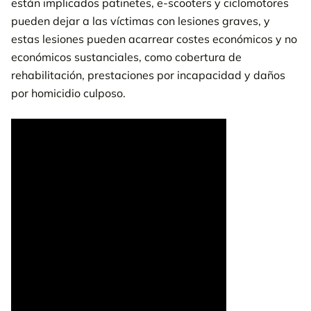
accidentes de scooter, scooter eléctrica y ciclomotor
están implicados patinetes, e-scooters y ciclomotores
pueden dejar a las víctimas con lesiones graves, y
Ejemplos de Acuerdos por Accidentes de Ciclomotor, Scooter y
estas lesiones pueden acarrear costes económicos y no
Scooter Eléctrico que Obtuvimos para Nuestros Clientes
económicos sustanciales, como cobertura de
rehabilitación, prestaciones por incapacidad y daños
Los abogados de lesiones de Abrahamson & Uiterwyk a menudo
por homicidio culposo.
consiguen que las víctimas lesionadas reciban una
indemnización considerablemente mayor
Nuestra sede de Tampa
Si me he lesionado, ¿necesito un abogado?
¿Qué pasa si soy pasajero de un Scooter, E-Scooter o
Ciclomotor?
¿De cuánto tiempo dispongo para presentar una demanda?
Cómo Obtener un Informe de Accidente de Scooter en Tampa,
Florida