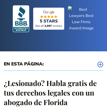
See all
2,067
reviews
EN ESTA PÁGINA:
Lesiones comunes en los accidentes de carrito de golf en Florida
¿Lesionado? Habla gratis de
Causas más comunes de los accidentes de carritos de golf en
tus derechos legales con un
Florida
abogado de Florida
Recientes indemnizaciones y cantidades por accidentes con
carritos de golf en Florida