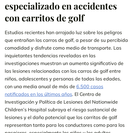
especializado en accidentes
Contacta con un abogado de Florida especializado en accidentes
con carritos de golf
con carritos de golf cerca de ti
Estudios recientes han arrojado luz sobre los peligros
Llámanos 24/7
800-538-4878
solicite su revisión de caso
que entrañan los carros de golf, a pesar de su percibida
gratis.
comodidad y disfrute como medio de transporte. Las
inquietantes tendencias reveladas en las
PÓNGASE EN CONTACTO CON NUESTRO
investigaciones muestran un aumento significativo de
EQUIPO
las lesiones relacionadas con los carros de golf entre
niños, adolescentes y personas de todas las edades,
con una media anual de más de
6.500 casos
notificados en los últimos años
. El Centro de
Investigación y Política de Lesiones del Nationwide
Children’s Hospital subraya el riesgo sustancial de
lesiones y el daño potencial que los carritos de golf
representan tanto para los conductores como para los
pasajeros, especialmente los niños y los adultos