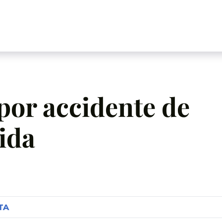
or accidente de
rida
TA