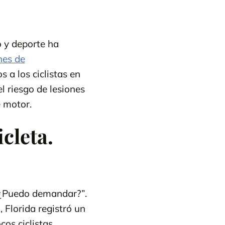
o y deporte ha
nes de
 a los ciclistas en
l riesgo de lesiones
e motor.
cleta.
 “¿Puedo demandar?”.
 Florida registró un
cos ciclistas