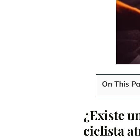
On This P
¿Existe u
ciclista 