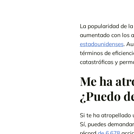
La popularidad de la 
aumentado con los añ
estadounidenses
. Au
términos de eficienci
catastróficas y perm
Me ha atr
¿Puedo d
Si te ha atropellado
Sí, puedes demandar s
récord
de 6.678
accid