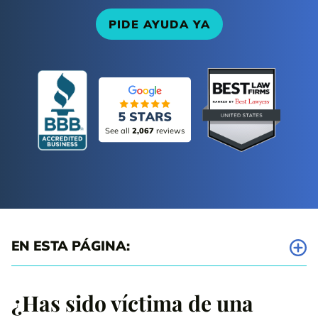
PIDE AYUDA YA
See all
2,067
reviews
EN ESTA PÁGINA:
Tipos comunes de reclamaciones y demandas por negligencia
médica que tramitamos
¿Has sido víctima de una