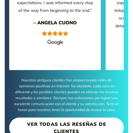
expectations. I was informed every step
experien
of the way from beginning to the end."
telephone
respons
– ANGELA CUONO
detailed.
Nuestros antiguos clientes han proporcionado miles de
opiniones positivas en Internet. No obstante, cada caso es
diferente y los posibles clientes pueden no obtener los mismos
resultados o similares. Siempre nos esforzamos por lograr una
excelente comunicación con el cliente y su satisfacción. Será un
honor para nosotros tener la oportunidad de revisar tu caso.
VER TODAS LAS RESEÑAS DE
CLIENTES