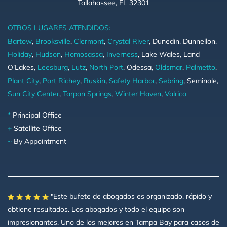
Tallahassee, FL 32301
OTROS LUGARES ATENDIDOS:
Bartow
,
Brooksville
,
Clermont
,
Crystal River
, Dunedin, Dunnellon,
Holiday
,
Hudson
,
Homosassa
,
Inverness
, Lake Wales, Land
O’Lakes,
Leesburg
,
Lutz
,
North Port
, Odessa,
Oldsmar
,
Palmetto
,
Plant City
,
Port Richey
,
Ruskin
,
Safety Harbor
,
Sebring
, Seminole,
Sun City Center
,
Tarpon Springs
,
Winter Haven
,
Valrico
*
Principal Office
+
Satellite Office
~
By Appointment
"Este bufete de abogados es organizado, rápido y
obtiene resultados. Los abogados y todo el equipo son
impresionantes. Uno de los mejores en Tampa Bay para casos de