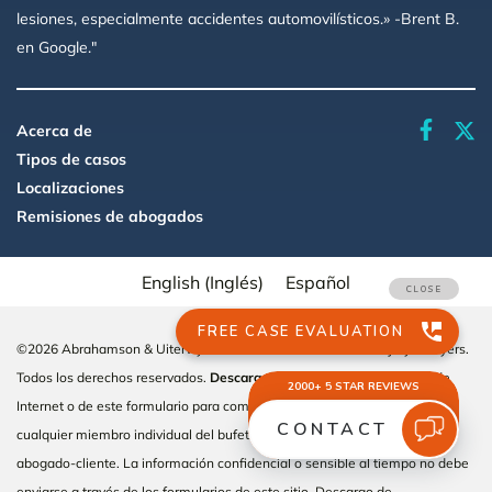
lesiones, especialmente accidentes automovilísticos.» -Brent B.
en Google."
faceboo
Acerca de
Tipos de casos
Localizaciones
Remisiones de abogados
English
(
Inglés
)
Español
©2026 Abrahamson & Uiterwyk Car Accident and Personal Injury Lawyers.
Todos los derechos reservados.
Descargo de responsabilidad
: El uso de
Internet o de este formulario para comunicarse con el bufete o con
cualquier miembro individual del bufete no establece una relación
abogado-cliente. La información confidencial o sensible al tiempo no debe
enviarse a través de los formularios de este sitio.
Descargo de