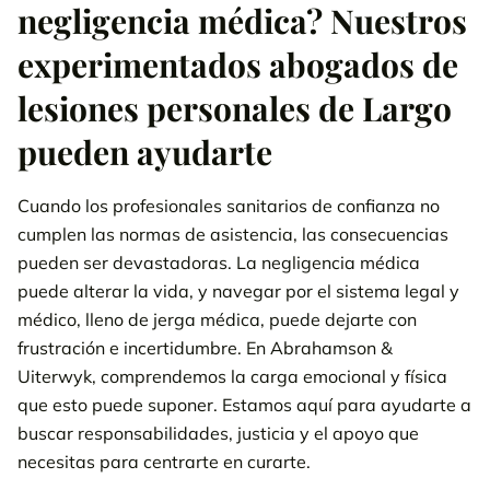
negligencia médica? Nuestros
Qué hacer si has sufrido lesiones por negligencia médica
experimentados abogados de
Preguntas frecuentes de nuestros abogados especialistas en
negligencias médicas de Largo
lesiones personales de Largo
pueden ayudarte
Llámanos 24/7
800-538-4878
solicite su revisión de caso
gratis.
Cuando los profesionales sanitarios de confianza no
PÓNGASE EN CONTACTO CON NUESTRO
cumplen las normas de asistencia, las consecuencias
EQUIPO
pueden ser devastadoras. La negligencia médica
puede alterar la vida, y navegar por el sistema legal y
médico, lleno de jerga médica, puede dejarte con
frustración e incertidumbre. En Abrahamson &
Uiterwyk, comprendemos la carga emocional y física
que esto puede suponer. Estamos aquí para ayudarte a
buscar responsabilidades, justicia y el apoyo que
necesitas para centrarte en curarte.