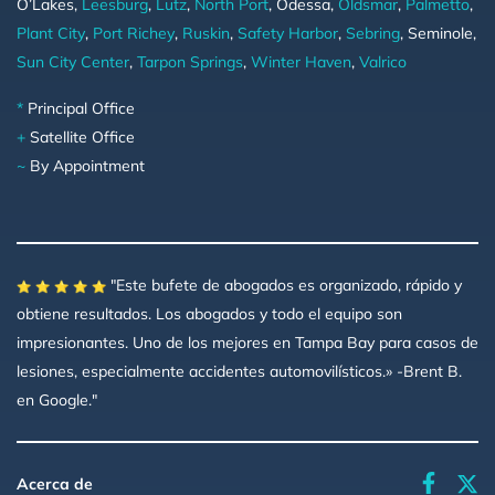
O’Lakes,
Leesburg
,
Lutz
,
North Port
, Odessa,
Oldsmar
,
Palmetto
,
Plant City
,
Port Richey
,
Ruskin
,
Safety Harbor
,
Sebring
, Seminole,
Sun City Center
,
Tarpon Springs
,
Winter Haven
,
Valrico
*
Principal Office
+
Satellite Office
~
By Appointment
"Este bufete de abogados es organizado, rápido y
obtiene resultados. Los abogados y todo el equipo son
impresionantes. Uno de los mejores en Tampa Bay para casos de
lesiones, especialmente accidentes automovilísticos.» -Brent B.
en Google."
faceboo
Acerca de