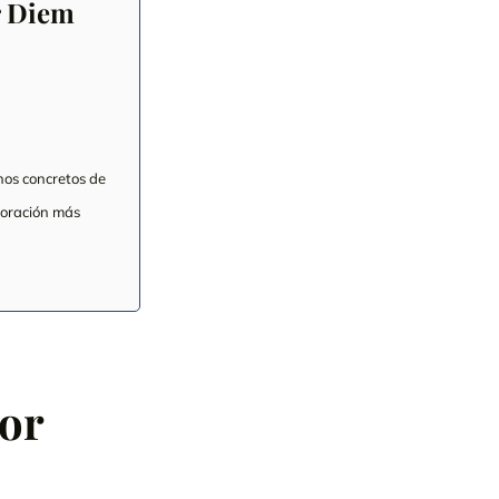
r Diem
hos concretos de
loración más
or