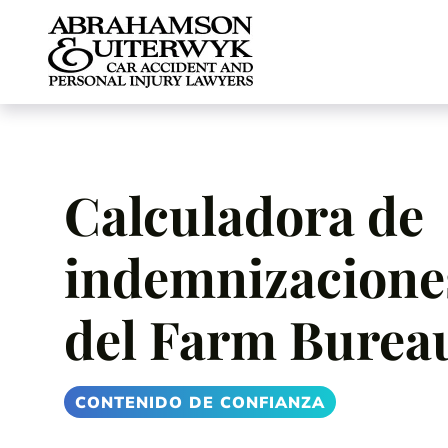
Skip to content
Calculadora de
indemnizaciones
del Farm Burea
CONTENIDO DE CONFIANZA