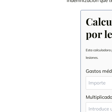
indemnización que t
Calcu
por l
Esta calculadora
lesiones.
Gastos médi
Multiplicado