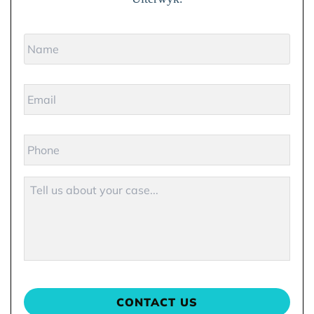
Name
*
Email
Phone
Description