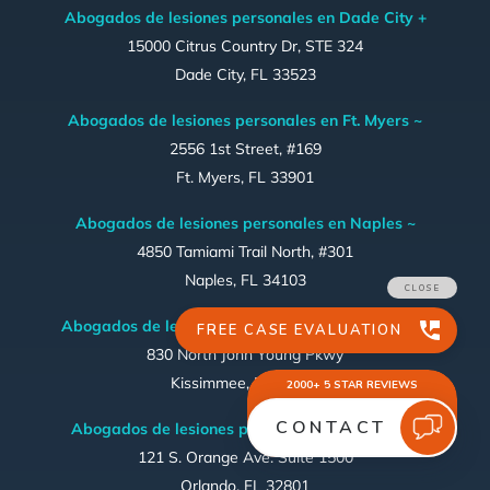
Abogados de lesiones personales en Dade City +
15000 Citrus Country Dr, STE 324
Dade City, FL 33523
Abogados de lesiones personales en Ft. Myers ~
2556 1st Street, #169
Ft. Myers, FL 33901
Abogados de lesiones personales en Naples ~
4850 Tamiami Trail North, #301
Naples, FL 34103
Abogados de lesiones personales en Kissimmee ~
830 North John Young Pkwy
Kissimmee, FL 34741
Abogados de lesiones personales en Orlando ~
121 S. Orange Ave. Suite 1500
Orlando, FL 32801