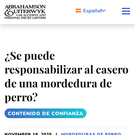
Skip to content
Español
¿Se puede
responsabilizar al casero
de una mordedura de
perro?
CONTENIDO DE CONFIANZA
NOVEMBER 18, 2025
|
MORDEDURAS DE PERRO
,