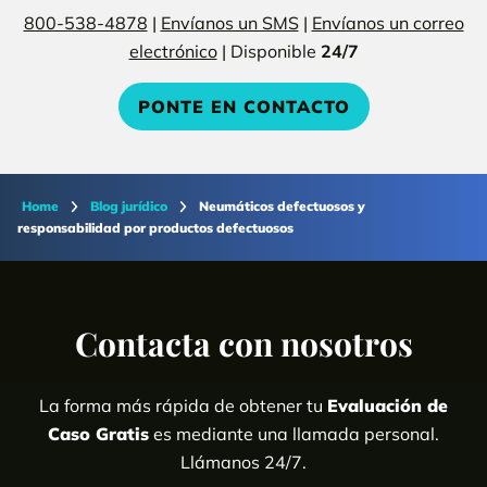
800-538-4878
|
Envíanos un SMS
|
Envíanos un correo
electrónico
| Disponible
24/7
PONTE EN CONTACTO
Home
Blog jurídico
Neumáticos defectuosos y
responsabilidad por productos defectuosos
Contacta con nosotros
La forma más rápida de obtener tu
Evaluación de
Caso Gratis
es mediante una llamada personal.
Llámanos 24/7.