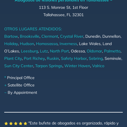
113 S. Monroe St, 1st Floor
Tallahassee, FL 32301
OTROS LUGARES ATENDIDOS:
Bartow
,
Brooksville
,
Clermont
,
Crystal River
, Dunedin, Dunnellon,
Holiday
,
Hudson
,
Homosassa
,
Inverness
, Lake Wales, Land
O’Lakes,
Leesburg
,
Lutz
,
North Port
, Odessa,
Oldsmar
,
Palmetto
,
Plant City
,
Port Richey
,
Ruskin
,
Safety Harbor
,
Sebring
, Seminole,
Sun City Center
,
Tarpon Springs
,
Winter Haven
,
Valrico
*
Principal Office
+
Satellite Office
~
By Appointment
"Este bufete de abogados es organizado, rápido y