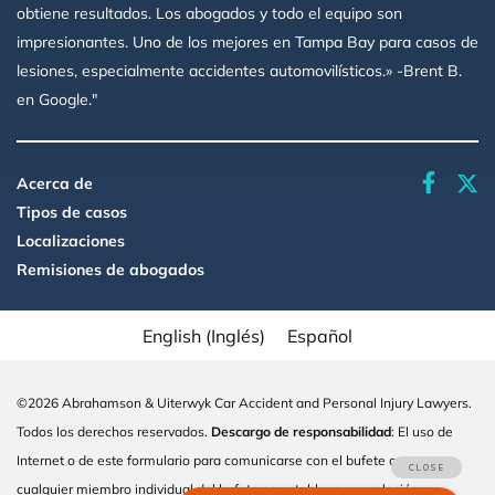
obtiene resultados. Los abogados y todo el equipo son
impresionantes. Uno de los mejores en Tampa Bay para casos de
lesiones, especialmente accidentes automovilísticos.» -Brent B.
en Google."
faceboo
Acerca de
Tipos de casos
Localizaciones
Remisiones de abogados
English
(
Inglés
)
Español
©2026 Abrahamson & Uiterwyk Car Accident and Personal Injury Lawyers.
Todos los derechos reservados.
Descargo de responsabilidad
: El uso de
Internet o de este formulario para comunicarse con el bufete o con
cualquier miembro individual del bufete no establece una relación