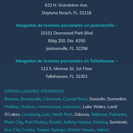
623 N. Grandview Ave.
Daytona Beach, FL 32118
Abogados de lesiones personales en Jacksonville ~
10151 Deerwood Park Blvd
Bldg 200, Ste. #250
Jacksonville, FL 32256
Abogados de lesiones personales en Tallahassee ~
113 S. Monroe St, 1st Floor
Tallahassee, FL 32301
OTROS LUGARES ATENDIDOS:
Bartow
,
Brooksville
,
Clermont
,
Crystal River
, Dunedin, Dunnellon,
Holiday
,
Hudson
,
Homosassa
,
Inverness
, Lake Wales, Land
O’Lakes,
Leesburg
,
Lutz
,
North Port
, Odessa,
Oldsmar
,
Palmetto
,
Plant City
,
Port Richey
,
Ruskin
,
Safety Harbor
,
Sebring
, Seminole,
Sun City Center
,
Tarpon Springs
,
Winter Haven
,
Valrico