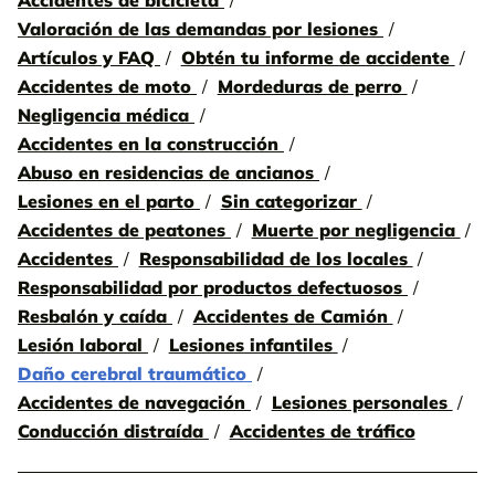
Accidentes de bicicleta
Valoración de las demandas por lesiones
Artículos y FAQ
Obtén tu informe de accidente
Accidentes de moto
Mordeduras de perro
Negligencia médica
Accidentes en la construcción
Abuso en residencias de ancianos
Lesiones en el parto
Sin categorizar
Accidentes de peatones
Muerte por negligencia
Accidentes
Responsabilidad de los locales
Responsabilidad por productos defectuosos
Resbalón y caída
Accidentes de Camión
Lesión laboral
Lesiones infantiles
Daño cerebral traumático
Accidentes de navegación
Lesiones personales
Conducción distraída
Accidentes de tráfico