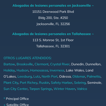
Abogados de lesiones personales en Jacksonville ~
10151 Deerwood Park Blvd
Bldg 200, Ste. #250
Jacksonville, FL 32256
Abogados de lesiones personales en Tallahassee ~
113 S. Monroe St, 1st Floor
Tallahassee, FL 32301
OTROS LUGARES ATENDIDOS:
Bartow
,
Brooksville
,
Clermont
,
Crystal River
, Dunedin, Dunnellon,
Holiday
,
Hudson
,
Homosassa
,
Inverness
, Lake Wales, Land
O’Lakes,
Leesburg
,
Lutz
,
North Port
, Odessa,
Oldsmar
,
Palmetto
,
Plant City
,
Port Richey
,
Ruskin
,
Safety Harbor
,
Sebring
, Seminole,
Sun City Center
,
Tarpon Springs
,
Winter Haven
,
Valrico
*
Principal Office
+
Satellite Office