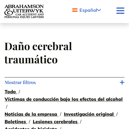
Skip to content
Español
Daño cerebral
traumático
Mostrar filtros
Todo
Víctimas de conducción bajo los efectos del alcohol
Noticias de la empresa
Investigación original
Boletines
Lesiones cerebrales