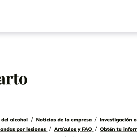
arto
 del alcohol
Noticias de la empresa
Investigación o
mandas por lesiones
Artículos y FAQ
Obtén tu infor