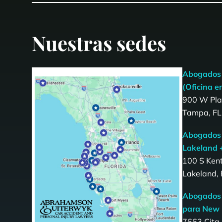
Nuestras sedes
Abogados 
(Oficina en
900 W Plat
Tampa, FL
Abogados 
Lakeland 
100 S Ken
Lakeland,
Abogados 
para New 
7663 Cita 