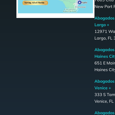
New Port 
Abogados 
Largo +
12971 Wa
Largo, FL
Abogados 
Haines Cit
651 E Main
Haines Cit
Abogados 
Venice +
333 S Tami
Venice, F
Abogados 