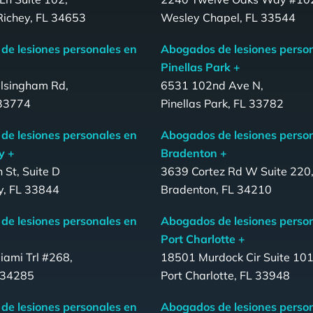
Richey, FL 34653
Wesley Chapel, FL 33544
de lesiones personales en
Abogados de lesiones perso
Pinellas Park +
lsingham Rd,
6531 102nd Ave N,
 33774
Pinellas Park, FL 33782
de lesiones personales en
Abogados de lesiones perso
y +
Bradenton +
 St, Suite D
3639 Cortez Rd W Suite 220
y, FL 33844
Bradenton, FL 34210
de lesiones personales en
Abogados de lesiones perso
Port Charlotte +
ami Trl #268,
18501 Murdock Cir Suite 101
L 34285
Port Charlotte, FL 33948
de lesiones personales en
Abogados de lesiones perso