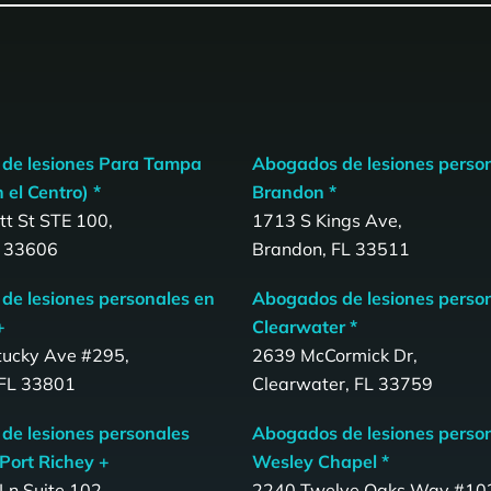
de lesiones Para Tampa
Abogados de lesiones perso
 el Centro) *
Brandon *
t St STE 100,
1713 S Kings Ave,
 33606
Brandon, FL 33511
de lesiones personales en
Abogados de lesiones perso
+
Clearwater *
tucky Ave #295,
2639 McCormick Dr,
 FL 33801
Clearwater, FL 33759
de lesiones personales
Abogados de lesiones perso
Port Richey +
Wesley Chapel *
Ln Suite 102,
2240 Twelve Oaks Way #10