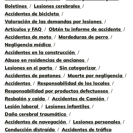
Boletines
Lesiones cerebrales
Accidentes de bicicleta
Valoración de las demandas por lesiones
Artículos y FAQ
Obtén tu informe de accidente
Accidentes de moto
Mordeduras de perro
Negligencia médica
Accidentes en la construcción
Abuso en residencias de ancianos
Lesiones en el parto
Sin categorizar
Accidentes de peatones
Muerte por negligencia
Accidentes
Responsabilidad de los locales
Responsabilidad por productos defectuosos
Resbalón y caída
Accidentes de Camión
Lesión laboral
Lesiones infantiles
Daño cerebral traumático
Accidentes de navegación
Lesiones personales
Conducción distraída
Accidentes de tráfico