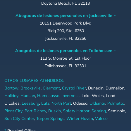
Daytona Beach, FL 32118
Abogados de lesiones personales en Jacksonville ~
10151 Deerwood Park Blvd
Bldg 200, Ste. #250
Jacksonville, FL 32256
Abogados de lesiones personales en Tallahassee ~
113 S. Monroe St, 1st Floor
Tallahassee, FL 32301
OTROS LUGARES ATENDIDOS:
Bartow
,
Brooksville
,
Clermont
,
Crystal River
, Dunedin, Dunnellon,
Holiday
,
Hudson
,
Homosassa
,
Inverness
, Lake Wales, Land
O’Lakes,
Leesburg
,
Lutz
,
North Port
, Odessa,
Oldsmar
,
Palmetto
,
Plant City
,
Port Richey
,
Ruskin
,
Safety Harbor
,
Sebring
, Seminole,
Sun City Center
,
Tarpon Springs
,
Winter Haven
,
Valrico
*
Principal Office