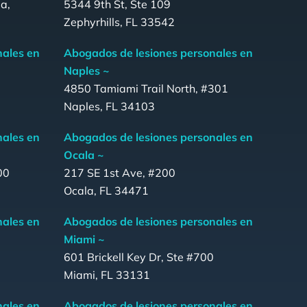
a,
5344 9th St, Ste 109
Zephyrhills, FL 33542
nales en
Abogados de lesiones personales en
Naples ~
4850 Tamiami Trail North, #301
Naples, FL 34103
nales en
Abogados de lesiones personales en
Ocala ~
00
217 SE 1st Ave, #200
Ocala, FL 34471
nales en
Abogados de lesiones personales en
Miami ~
601 Brickell Key Dr, Ste #700
Miami, FL 33131
nales en
Abogados de lesiones personales en