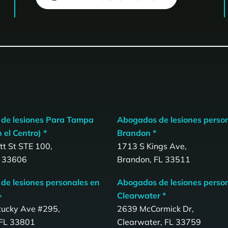
de lesiones Para Tampa
Abogados de lesiones perso
 el Centro) *
Brandon *
t St STE 100,
1713 S Kings Ave,
 33606
Brandon, FL 33511
de lesiones personales en
Abogados de lesiones perso
+
Clearwater *
tucky Ave #295,
2639 McCormick Dr,
 FL 33801
Clearwater, FL 33759