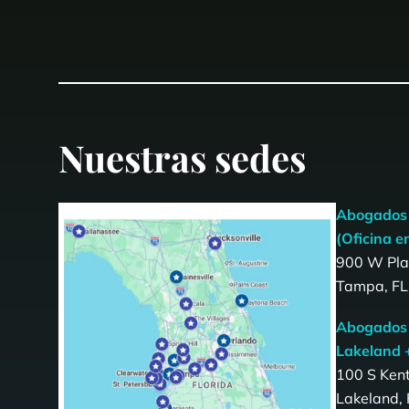
Nuestras sedes
Abogados 
(Oficina en
900 W Plat
Tampa, FL
Abogados 
Lakeland 
100 S Ken
Lakeland,