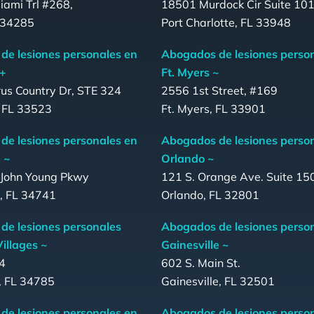
ami Trl #268,
18501 Murdock Cir Suite 101
L 34285
Port Charlotte, FL 33948
de lesiones personales en
Abogados de lesiones perso
 +
Ft. Myers ~
us Country Dr, STE 324
2556 1st Street, #169
, FL 33523
Ft. Myers, FL 33901
de lesiones personales en
Abogados de lesiones perso
 ~
Orlando ~
 John Young Pkwy
121 S. Orange Ave. Suite 15
, FL 34741
Orlando, FL 32801
de lesiones personales
Abogados de lesiones perso
illages ~
Gainesville ~
4
602 S. Main St.
 FL 34785
Gainesville, FL 32501
de lesiones personales en
Abogados de lesiones perso