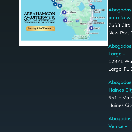
Abogados 
para New 
7663 Cita 
New Port 
Abogados 
Largo +
12971 Wa
Largo, FL
Abogados 
Haines Cit
651 E Main
Haines Cit
Abogados 
Venice +