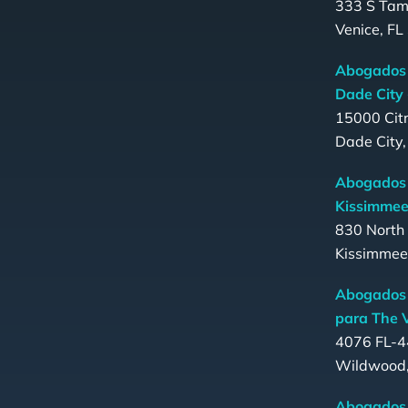
333 S Tami
Venice, F
Abogados 
Dade City
15000 Citr
Dade City
Abogados 
Kissimmee
830 North
Kissimmee
Abogados 
para The V
4076 FL-4
Wildwood,
Abogados 