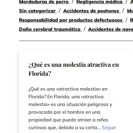
Mordeduras de perro
Negligencia médica
A
Sin categorizar
Accidentes de peatones
Mu
Responsabilidad por productos defectuosos
R
Daño cerebral traumático
Accidentes de nav
¿Qué es una molestia atractiva en
Florida?
¿Qué es una «atractiva molestia» en
Florida? En Florida, una «atractiva
molestia» es una situación peligrosa y
provocada por el hombre en una
propiedad que puede atraer a niños
curiosos que, debido a su corta...
Seguir