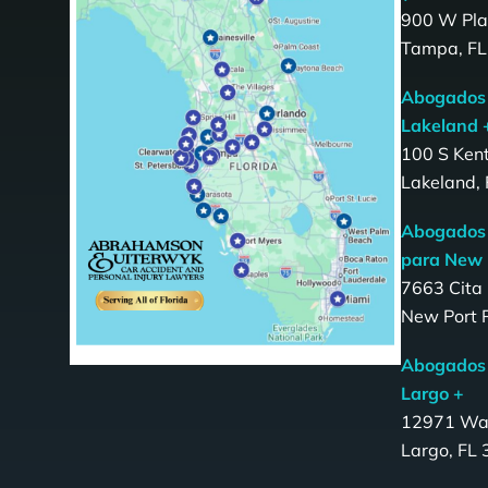
900 W Plat
Tampa, FL
Abogados 
Lakeland 
100 S Ken
Lakeland,
Abogados 
para New 
7663 Cita 
New Port 
Abogados 
Largo +
12971 Wa
Largo, FL