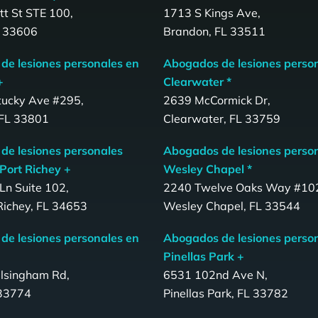
t St STE 100,
1713 S Kings Ave,
 33606
Brandon, FL 33511
de lesiones personales en
Abogados de lesiones perso
+
Clearwater *
tucky Ave #295,
2639 McCormick Dr,
 FL 33801
Clearwater, FL 33759
de lesiones personales
Abogados de lesiones perso
Port Richey +
Wesley Chapel *
Ln Suite 102,
2240 Twelve Oaks Way #10
Richey, FL 34653
Wesley Chapel, FL 33544
de lesiones personales en
Abogados de lesiones perso
Pinellas Park +
lsingham Rd,
6531 102nd Ave N,
 33774
Pinellas Park, FL 33782