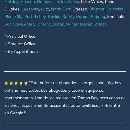
Holiday
,
Hudson
,
Homosassa
,
Inverness
, Lake Wales, Land
O’Lakes,
Leesburg
,
Lutz
,
North Port
, Odessa,
Oldsmar
,
Palmetto
,
Plant City
,
Port Richey
,
Ruskin
,
Safety Harbor
,
Sebring
, Seminole,
Sun City Center
,
Tarpon Springs
,
Winter Haven
,
Valrico
*
Principal Office
+
Satellite Office
~
By Appointment
"Este bufete de abogados es organizado, rápido y
obtiene resultados. Los abogados y todo el equipo son
impresionantes. Uno de los mejores en Tampa Bay para casos de
lesiones, especialmente accidentes automovilísticos.» -Brent B.
en Google."