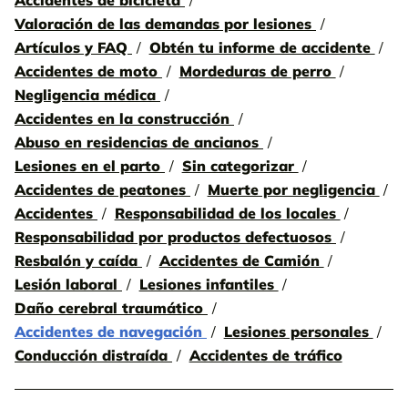
Accidentes de bicicleta
Valoración de las demandas por lesiones
Artículos y FAQ
Obtén tu informe de accidente
Accidentes de moto
Mordeduras de perro
Negligencia médica
Accidentes en la construcción
Abuso en residencias de ancianos
Lesiones en el parto
Sin categorizar
Accidentes de peatones
Muerte por negligencia
Accidentes
Responsabilidad de los locales
Responsabilidad por productos defectuosos
Resbalón y caída
Accidentes de Camión
Lesión laboral
Lesiones infantiles
Daño cerebral traumático
Accidentes de navegación
Lesiones personales
Conducción distraída
Accidentes de tráfico