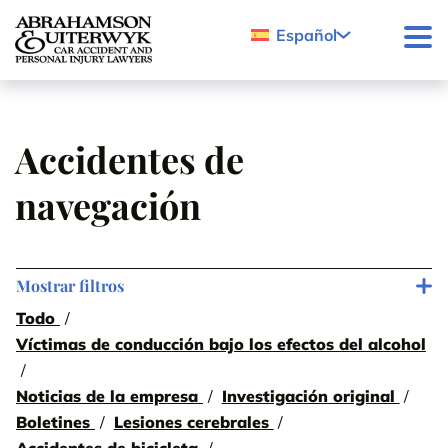
Skip to content
Español
Accidentes de
navegación
Mostrar filtros
Todo
Víctimas de conducción bajo los efectos del alcohol
Noticias de la empresa
Investigación original
Boletines
Lesiones cerebrales