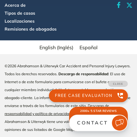
faceboo
Acerca de
Tipos de casos
Localizaciones
Remisiones de abogados
English
(
Inglés
)
Español
©2026 Abrahamson & Uiterwyk Car Accident and Personal Injury Lawyers.
Todos los derechos reservados.
Descargo de responsabilidad
: El uso de
Internet o de este formulario para comunicarse con el bufete o con
cualquier miembro individual del bufete no establece una relación
abogado-cliente. La información confidencial o sensible al tiempo no debe
enviarse a través de los formularios de este sitio.
Descargo de
responsabilidad y política de privacidad
Abrahamson & Uiterwyk tiene una valoración de 4,9 de un total de 2.047
opiniones de sus listados de Google Maps en febrero de 2026.