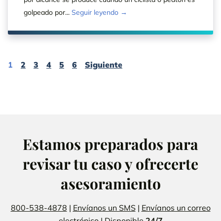
golpeado por...
Seguir leyendo →
Page
Page
Page
Page
Page
Page
Page
1
2
3
4
5
6
Siguiente
Estamos preparados para
revisar tu caso y ofrecerte
asesoramiento
800-538-4878
|
Envíanos un SMS
|
Envíanos un correo
electrónico
| Disponible
24/7