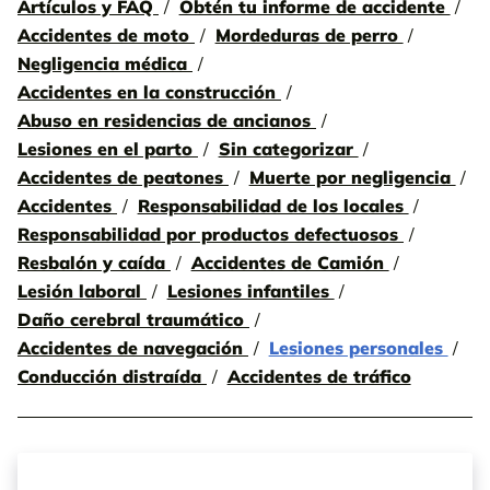
Artículos y FAQ
Obtén tu informe de accidente
Accidentes de moto
Mordeduras de perro
Negligencia médica
Accidentes en la construcción
Abuso en residencias de ancianos
Lesiones en el parto
Sin categorizar
Accidentes de peatones
Muerte por negligencia
Accidentes
Responsabilidad de los locales
Responsabilidad por productos defectuosos
Resbalón y caída
Accidentes de Camión
Lesión laboral
Lesiones infantiles
Daño cerebral traumático
Accidentes de navegación
Lesiones personales
Conducción distraída
Accidentes de tráfico