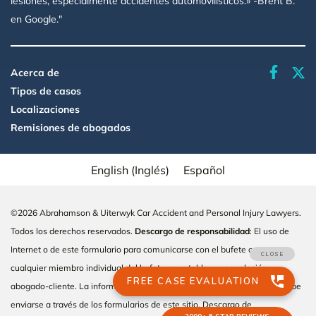
lesiones, especialmente accidentes automovilísticos.» -Brent B.
en Google."
faceboo
Acerca de
Tipos de casos
Localizaciones
Remisiones de abogados
English
(
Inglés
)
Español
©2026 Abrahamson & Uiterwyk Car Accident and Personal Injury Lawyers.
Todos los derechos reservados.
Descargo de responsabilidad
: El uso de
Internet o de este formulario para comunicarse con el bufete o con
cualquier miembro individual del bufete no establece una relación
abogado-cliente. La información confidencial o sensible al tiempo no debe
enviarse a través de los formularios de este sitio.
Descargo de