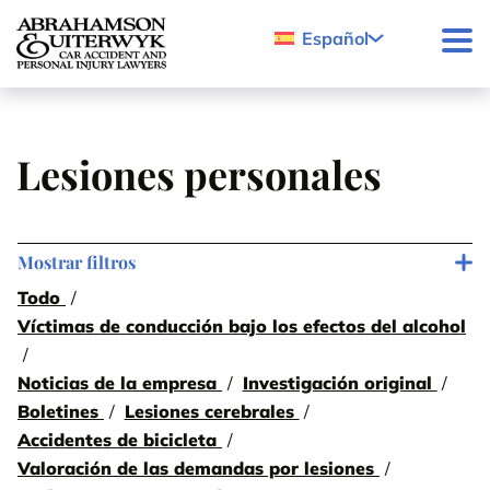
Skip to content
Español
Lesiones personales
Mostrar filtros
Todo
Víctimas de conducción bajo los efectos del alcohol
Noticias de la empresa
Investigación original
Boletines
Lesiones cerebrales
Accidentes de bicicleta
Valoración de las demandas por lesiones