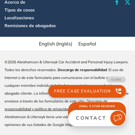
faceboo
Acerca de
Tipos de casos
Localizaciones
Remisiones de abogados
English
(
Inglés
)
Español
©2026 Abrahamson & Uiterwyk Car Accident and Personal Injury Lawyers.
Todos los derechos reservados.
Descargo de responsabilidad
: El uso de
Internet o de este formulario para comunicarse con el bufete o con
cualquier miembro individual del bufete no establece una relación
abogado-cliente. La información confidencial o sensible al tiempo no debe
enviarse a través de los formularios de este sitio.
Descargo de
responsabilidad y política de privacidad
Abrahamson & Uiterwyk tiene una valoración de 4,9 de un total de 2.047
opiniones de sus listados de Google Maps en febrero de 2026.