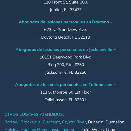
110 Front St, Suite 300,
Jupiter, FL 33477
Abogados de lesiones personales en Daytona ~
623 N. Grandview Ave.
Daytona Beach, FL 32118
Abogados de lesiones personales en Jacksonville ~
10151 Deerwood Park Blvd
Bldg 200, Ste. #250
Jacksonville, FL 32256
Abogados de lesiones personales en Tallahassee ~
113 S. Monroe St, 1st Floor
Tallahassee, FL 32301
OTROS LUGARES ATENDIDOS:
Bartow
,
Brooksville
,
Clermont
,
Crystal River
, Dunedin, Dunnellon,
Holiday
,
Hudson
,
Homosassa
,
Inverness
, Lake Wales, Land