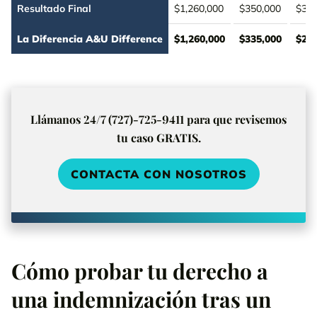
Resultado Final
$1,260,000
$350,000
$325
La Diferencia A&U Difference
$1,260,000
$335,000
$280
Llámanos 24/7 (727)-725-9411 para que revisemos
tu caso GRATIS.
CONTACTA CON NOSOTROS
Cómo probar tu derecho a
una indemnización tras un