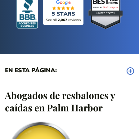
See all
2,067
reviews
EN ESTA PÁGINA:
Abogados en Palm Harbor para todo tipo de accidentes por
resbalones y caídas
Abogados de resbalones y
caídas en Palm Harbor
Cómo probar tu derecho a una indemnización tras un accidente
por resbalón y caída en Palm Harbor
Nuestra oficina