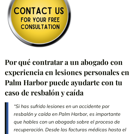
Cómo probar tus pérdidas tras un accidente por resbalón y caída
en Palm Harbor
Llevamos casos relacionados con todo tipo de propiedades y
negocios
Consigue asesoramiento gratuito de un abogado de accidentes
por resbalón y caída en Palm Harbor 24/7
Por qué contratar a un abogado con
Opiniones de nuestros clientes de accidentes en Palm Harbor
experiencia en lesiones personales en
Tipos de casos en Palm Harbor, FL
Palm Harbor puede ayudarte con tu
Área de servicio de los abogados de resbalones y caídas cerca
caso de resbalón y caída
de ti
“Si has sufrido lesiones en un accidente por
Llámanos 24/7
800-538-4878
solicite su revisión de caso
resbalón y caída en Palm Harbor, es importante
gratis.
que hables con un abogado sobre el proceso de
recuperación. Desde las facturas médicas hasta el
PÓNGASE EN CONTACTO CON NUESTRO