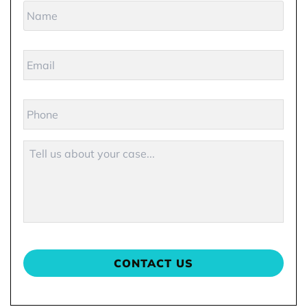
Name
*
Email
Phone
Description