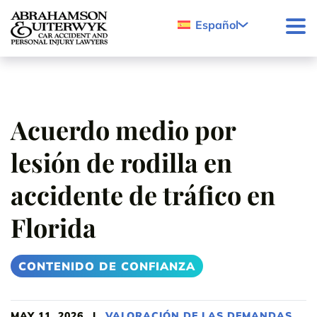
Skip to content
Español
Acuerdo medio por
lesión de rodilla en
accidente de tráfico en
Florida
CONTENIDO DE CONFIANZA
MAY 11, 2026
|
VALORACIÓN DE LAS DEMANDAS