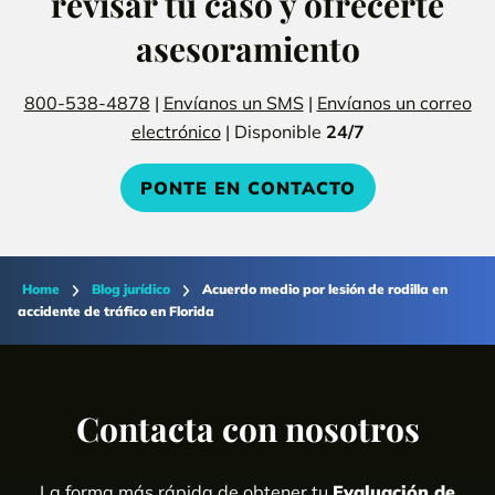
revisar tu caso y ofrecerte
asesoramiento
800-538-4878
|
Envíanos un SMS
|
Envíanos un correo
electrónico
| Disponible
24/7
PONTE EN CONTACTO
Home
Blog jurídico
Acuerdo medio por lesión de rodilla en
accidente de tráfico en Florida
Contacta con nosotros
La forma más rápida de obtener tu
Evaluación de