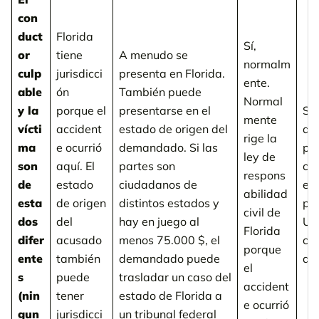
con
duct
Florida
Sí,
or
tiene
A menudo se
normalm
culp
jurisdicci
presenta en Florida.
ente.
able
ón
También puede
Normal
y la
porque el
presentarse en el
Sí,
mente
vícti
accident
estado de origen del
de
rige la
ma
e ocurrió
demandado. Si las
par
ley de
son
aquí. El
partes son
con
respons
de
estado
ciudadanos de
es
abilidad
esta
de origen
distintos estados y
pu
civil de
dos
del
hay en juego al
UI
Florida
difer
acusado
menos 75.000 $, el
co
porque
ente
también
demandado puede
ac
el
s
puede
trasladar un caso del
accident
(nin
tener
estado de Florida a
e ocurrió
gun
jurisdicci
un tribunal federal