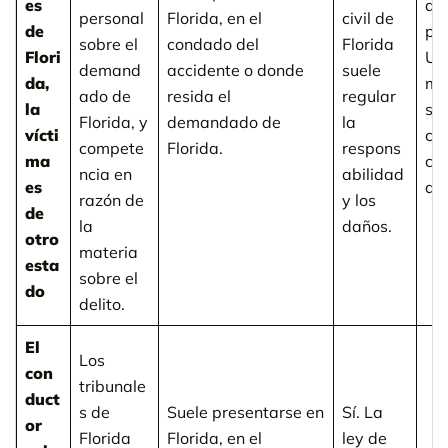
es
de 
personal
Florida, en el
civil de
de
pue
sobre el
condado del
Florida
Flori
UM
demand
accidente o donde
suele
da,
mot
ado de
resida el
regular
la
se
Florida, y
demandado de
la
vícti
co
compete
Florida.
respons
ma
cu
ncia en
abilidad
es
ac
razón de
y los
de
la
daños.
otro
materia
esta
sobre el
do
delito.
El
Los
con
tribunale
duct
s de
Suele presentarse en
Sí. La
or
Florida
Florida, en el
ley de