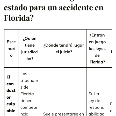
estado para un accidente en
Florida?
¿Entran
¿Quién
Esce
en juego
tiene
¿Dónde tendrá lugar
¿
nari
las leyes
jurisdicci
el juicio?
le
o
de
ón?
Florida?
Los
El
tribunale
con
s de
duct
Florida
Sí. La
or
tienen
ley de
culp
Po
compete
respons
able
de
ncia
Suele presentarse en
abilidad