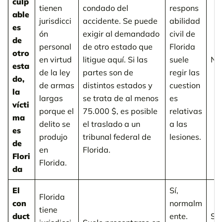
culp
tienen
condado del
respons
able
jurisdicci
accidente. Se puede
abilidad
es
ón
exigir al demandado
civil de
de
personal
de otro estado que
Florida
otro
en virtud
litigue aquí. Si las
suele
No
esta
de la ley
partes son de
regir las
do,
de armas
distintos estados y
cuestion
la
largas
se trata de al menos
es
vícti
porque el
75.000 $, es posible
relativas
ma
delito se
el traslado a un
a las
es
produjo
tribunal federal de
lesiones.
de
en
Florida.
Flori
Florida.
da
El
Sí,
Florida
con
normalm
tiene
duct
ente.
Sí,