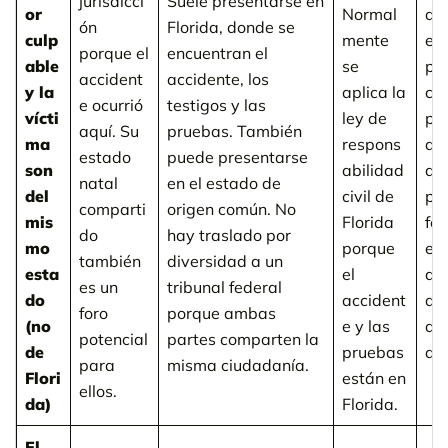
jurisdicci
Suele presentarse en
or
Normal
de 
ón
Florida, donde se
culp
mente
es
porque el
encuentran el
able
se
pue
accident
accidente, los
y la
aplica la
co
e ocurrió
testigos y las
vícti
ley de
par
aquí. Su
pruebas. También
ma
respons
de
estado
puede presentarse
son
abilidad
de 
natal
en el estado de
del
civil de
pr
comparti
origen común. No
mis
Florida
for
do
hay traslado por
mo
porque
ele
también
diversidad a un
esta
el
ap
es un
tribunal federal
do
accident
ap
foro
porque ambas
(no
e y las
de 
potencial
partes comparten la
de
pruebas
de 
para
misma ciudadanía.
Flori
están en
ellos.
da)
Florida.
El