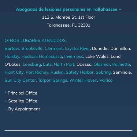
Abogados de lesiones personales en Tallahassee ~
113 S. Monroe St, 1st Floor
Tallahassee, FL 32301
OTROS LUGARES ATENDIDOS:
Bartow
,
Brooksville
,
Clermont
,
Crystal River
, Dunedin, Dunnellon,
Holiday
,
Hudson
,
Homosassa
,
Inverness
, Lake Wales, Land
O’Lakes,
Leesburg
,
Lutz
,
North Port
, Odessa,
Oldsmar
,
Palmetto
,
Plant City
,
Port Richey
,
Ruskin
,
Safety Harbor
,
Sebring
, Seminole,
Sun City Center
,
Tarpon Springs
,
Winter Haven
,
Valrico
*
Principal Office
+
Satellite Office
~
By Appointment