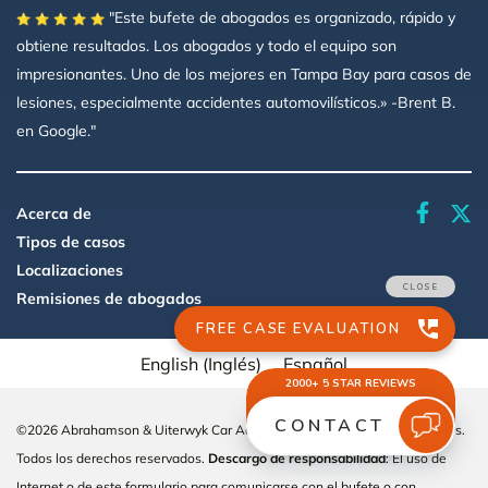
"Este bufete de abogados es organizado, rápido y
obtiene resultados. Los abogados y todo el equipo son
impresionantes. Uno de los mejores en Tampa Bay para casos de
lesiones, especialmente accidentes automovilísticos.» -Brent B.
en Google."
faceboo
Acerca de
Tipos de casos
Localizaciones
Remisiones de abogados
English
(
Inglés
)
Español
©2026 Abrahamson & Uiterwyk Car Accident and Personal Injury Lawyers.
Todos los derechos reservados.
Descargo de responsabilidad
: El uso de
Internet o de este formulario para comunicarse con el bufete o con