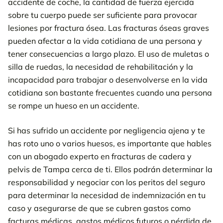
accidente de coche, la cantidad de fuerza ejercida
Tipos de lesiones por fractura ósea
sobre tu cuerpo puede ser suficiente para provocar
lesiones por fractura ósea. Las fracturas óseas graves
Fracturas óseas más frecuentes en casos de accidente
pueden afectar a la vida cotidiana de una persona y
tener consecuencias a largo plazo. El uso de muletas o
Lesiones por fractura de cadera: Consulta a un abogado de
Tampa especializado en fracturas de cadera o pelvis
silla de ruedas, la necesidad de rehabilitación y la
incapacidad para trabajar o desenvolverse en la vida
¿Qué es una fractura de cadera?
cotidiana son bastante frecuentes cuando una persona
se rompe un hueso en un accidente.
Causas de las fracturas de cadera
Si has sufrido un accidente por negligencia ajena y te
Tratamiento de las fracturas de cadera
has roto uno o varios huesos, es importante que hables
Contacta con un abogado experto en lesiones por fractura ósea
con un abogado experto en fracturas de cadera y
cerca de ti en Florida
pelvis de Tampa cerca de ti. Ellos podrán determinar la
responsabilidad y negociar con los peritos del seguro
Opiniones de nuestros clientes de accidentes de coche en
para determinar la necesidad de indemnización en tu
Tampa
caso y asegurarse de que se cubren gastos como
facturas médicas, gastos médicos futuros o pérdida de