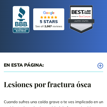
See all
2,067
reviews
EN ESTA PÁGINA:
¿Por qué somos la elección correcta como tus abogados
especialistas en fracturas óseas de Florida?
Lesiones por fractura ósea
Ejemplos de veredictos y acuerdos por fractura ósea
Cuando sufres una caída grave o te ves implicado en un
Causas comunes de las lesiones por fractura ósea