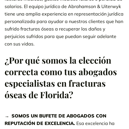
Llámanos 24/7
800-538-4878
solicite su revisión de caso
salarios. El equipo jurídico de Abrahamson & Uiterwyk
gratis.
tiene una amplia experiencia en representación jurídica
personalizada para ayudar a nuestros clientes que han
PÓNGASE EN CONTACTO CON NUESTRO
sufrido fracturas óseas a recuperar los daños y
EQUIPO
perjuicios sufridos para que puedan seguir adelante
con sus vidas.
¿Por qué somos la elección
correcta como tus abogados
especialistas en fracturas
óseas de Florida?
SOMOS UN BUFETE DE ABOGADOS CON
REPUTACIÓN DE EXCELENCIA.
Esa excelencia ha