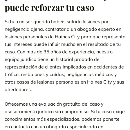
lesiones de Abrahamson & Uiterwyk de Haines City?
puede reforzar tu caso
Cómo contratar a nuestros abogados de lesiones graves de
Haines City puede obtener resultados ganadores e
Si tú o un ser querido habéis sufrido lesiones por
indemnizaciones más altas
negligencia ajena, contratar a un abogado experto en
lesiones personales de Haines City para que represente
Ejemplos recientes de resolución de casos en Haines City
tus intereses puede influir mucho en el resultado de tu
caso. Con más de 35 años de experiencia, nuestro
Qué buscar en un abogado de lesiones personales de Haines
equipo jurídico tiene un historial probado de
City
representación de clientes implicados en accidentes de
7 señales de que debes hablar con un abogado de lesiones
tráfico, resbalones y caídas, negligencias médicas y
personales de Haines City
otros casos de lesiones personales en Haines City y sus
alrededores.
Ponte en contacto hoy mismo con nuestros abogados de
lesiones de Haines City para recibir asesoramiento jurídico
Ofrecemos una evaluación gratuita del caso y
gratuito sobre accidentes
asesoramiento jurídico sin compromiso. Si tu caso exige
Lo que nuestros clientes satisfechos dicen de nosotros en
conocimientos más especializados, podemos ponerte
Google
en contacto con un abogado especializado en