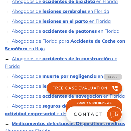
Abogados de
accidentes de bicicleta
en Florida
Abogados de
lesiones cerebrales
en Florida
Abogados de
lesiones en el parto
en Florida
Abogados de
accidentes de peatones
en Florida
Abogados de Florida para
Accidente de Coche con
Semáforo
en Rojo
Abogados de
accidentes de la construcción
en
Florida
Abogados de
muerte por negligencia
en Florida
Abogados de
lesiones por Actos
en Florida
Abogados de
accidentes de navegación
en Florida
Abogados de
seguros de interrupción de la
actividad empresarial
en Florida
Medicamentos defectuosos Dispositivos médicos