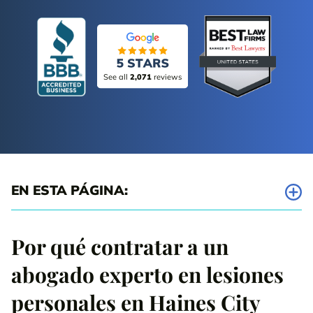
See all
2,071
reviews
EN ESTA PÁGINA:
¿Por qué elegir nuestro bufete de lesiones personales de Haines
City?
Por qué contratar a un
abogado experto en lesiones
Causas comunes de lesiones personales en Haines City, Florida
personales en Haines City
¿Por qué elegir al equipo de abogados especializados en